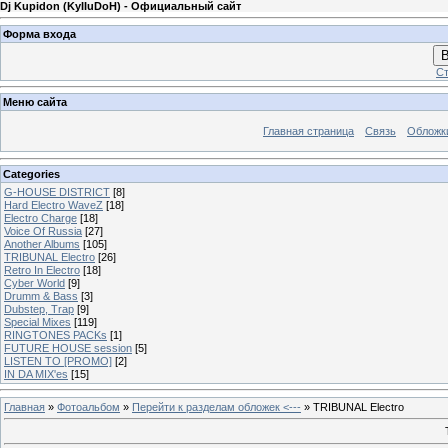
Dj Kupidon (KyIIuDoH) - Официальный сайт
Форма входа
В
Ст
Меню сайта
Главная страница
Связь
Обложк
Categories
G-HOUSE DISTRICT
[8]
Hard Electro WaveZ
[18]
Electro Charge
[18]
Voice Of Russia
[27]
Another Albums
[105]
TRIBUNAL Electro
[26]
Retro In Electro
[18]
Cyber World
[9]
Drumm & Bass
[3]
Dubstep, Trap
[9]
Special Mixes
[119]
RINGTONES PACKs
[1]
FUTURE HOUSE session
[5]
LISTEN TO [PROMO]
[2]
IN DA MIX'es
[15]
Главная
»
Фотоальбом
»
Перейти к разделам обложек <---
» TRIBUNAL Electro