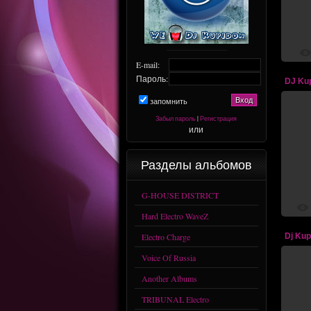
R
E-mail:
Пароль:
запомнить
Забыл пароль
|
Регистрация
или
DJ 
Разделы альбомов
G-HOUSE DISTRICT
Hard Electro WaveZ
Electro Charge
Voice Of Russia
Another Albums
TRIBUNAL Electro
Dj K