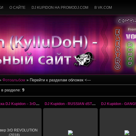
КИ
О САЙТЕ
DJ KUPIDON НА PROMODJ.COM
В VK.COM
»
Фотоальбом
» Перейти к разделам обложек <---
 в разделе
:
9
Обложка DJ Kupidon – 3rD REVOLUTION (2018)
DJ Kupidon - RUSSIAN dSTEp 3 (2015)
13.06.2018
08.10.2015
16.06.201
ыкальная обложка для
DJ Kupidon - RUSSIAN dSTEp
DJ Kupidon - GAN
бома DJ Kupidon – 3rD
3 (2015)
SOUND DRIFT (