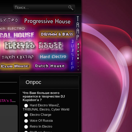
Опрос
Что Вам больше всего
нравится в творчестве DJ
Kupidon'a ?
DJ Kupidon - GANGSTA's SOUND DRIFT (2015)
Hard Electro WaveZ,
TRIBUNAL Electro, Cyber World
Electro Charge
5
Voice Of Russia
Retro In Electro
GSTA's
2015)