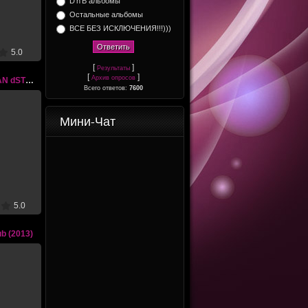
D'n'B альбомы
on
Остальные альбомы
ВСЕ БЕЗ ИСКЛЮЧЕНИЯ!!!)))
5.0
[
]
Результаты
[
]
Архив опросов
Dj Kupidon - RUSSIAN dSTEp 2 (2014)
Всего ответов:
7600
Мини-Чат
4
AN dSTEp
on
5.0
b (2013)
3
b (2013)