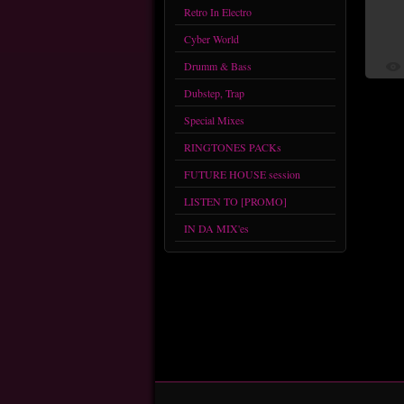
Retro In Electro
Cyber World
Drumm & Bass
Dubstep, Trap
Special Mixes
RINGTONES PACKs
FUTURE HOUSE session
LISTEN TO [PROMO]
IN DA MIX'es