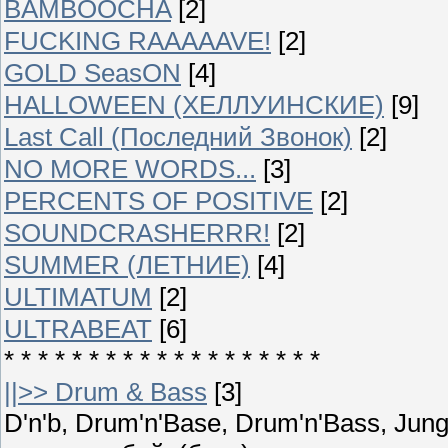
BAMBOOCHA
[2]
FUCKING RAAAAAVE!
[2]
GOLD SeasON
[4]
HALLOWEEN (ХЕЛЛУИНСКИЕ)
[9]
Last Call (Последний Звонок)
[2]
NO MORE WORDS...
[3]
PERCENTS OF POSITIVE
[2]
SOUNDCRASHERRR!
[2]
SUMMER (ЛЕТНИЕ)
[4]
ULTIMATUM
[2]
ULTRABEAT
[6]
* * * * * * * * * * * * * * * * * * *
||>> Drum & Bass
[3]
D'n'b, Drum'n'Base, Drum'n'Bass, Ju