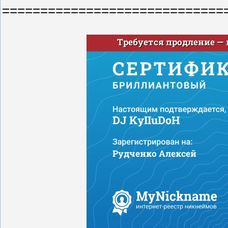
=============================