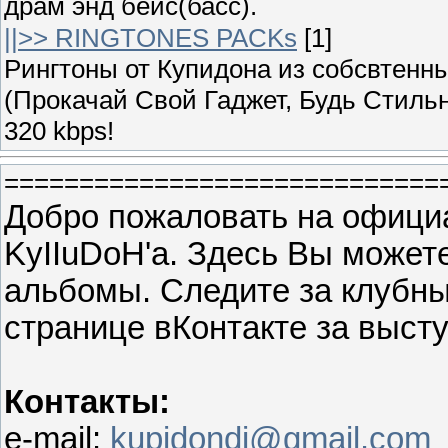
драм энд бейс(басс).
||>> RINGTONES PACKs
[1]
Рингтоны от Купидона из собсвтенных
(Прокачай Свой Гаджет, Будь Стильн
320 kbps!
=============================
Добро пожаловать на официа
KyIIuDoH'a. Здесь Вы можете
альбомы. Следите за клубны
странице вКонтакте за высту
Контакты:
e-mail:
kupidondj@gmail.com