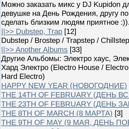
Можно заказать микс у DJ Kupidon д
девушке на День Рождения, другу п
сделать близким людям приятное :)).
||>> Dubstep, Trap
[12]
Dubstep / Brostep / Trapstep / Chillst
||>> Another Albums
[33]
Другие Альбомы: Электро хаус, Элек
Хард Электро (Electro House / Electro
Hard Electro)
HAPPY NEW YEAR (НОВОГОДНИЕ)
THE 14TH OF FEBRUARY (ДЕНЬ В
THE 23TH OF FEBRUARY (ДЕНЬ З
THE 8TH OF MARCH (8 МАРТА)
[3]
THE 9TH OF MAY (9 МАЯ, ДЕНЬ П