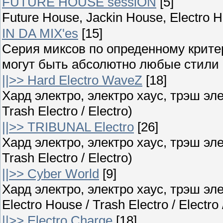
FUTURE HOUSE sessiON
[5]
Future House, Jackin House, Electro 
IN DA MIX'es
[15]
Серия миксов по опреденному крите
могут быть абсолютно любые стили ;
||>> Hard Electro WaveZ
[18]
Хард электро, электро хаус, трэш элек
Trash Electro / Electro)
||>> TRIBUNAL Electro
[26]
Хард электро, электро хаус, трэш элек
Trash Electro / Electro)
||>> Cyber World
[9]
Хард электро, электро хаус, трэш эле
Electro House / Trash Electro / Electro
||>> Electro Charge
[18]