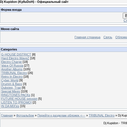
Dj Kupidon (KyIIuDoH) - Официальный сайт
Форма входа
В
Ст
Меню сайта
Главная страница
Связь
Обложк
Categories
G-HOUSE DISTRICT
[8]
Hard Electro WaveZ
[18]
Electro Charge
[18]
Voice Of Russia
[27]
Another Albums
[105]
TRIBUNAL Electro
[26]
Retro In Electro
[18]
Cyber World
[9]
Drumm & Bass
[3]
Dubstep, Trap
[9]
Special Mixes
[119]
RINGTONES PACKs
[1]
FUTURE HOUSE session
[5]
LISTEN TO [PROMO]
[2]
IN DA MIX'es
[15]
Главная
»
Фотоальбом
»
Перейти к разделам обложек <---
»
TRIBUNAL Electro
» Dj Kup
Dj Kupidon - TR