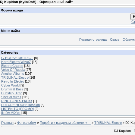
Dj Kupidon (KyIIuDoH) - Официальный сайт
Форма входа
В
Ст
Меню сайта
Главная страница
Связь
Обложк
Categories
G-HOUSE DISTRICT
[8]
Hard Electro WaveZ
[18]
Electro Charge
[18]
Voice Of Russia
[27]
Another Albums
[105]
TRIBUNAL Electro
[26]
Retro In Electro
[18]
Cyber World
[9]
Drumm & Bass
[3]
Dubstep, Trap
[9]
Special Mixes
[119]
RINGTONES PACKs
[1]
FUTURE HOUSE session
[5]
LISTEN TO [PROMO]
[2]
IN DA MIX'es
[15]
Главная
»
Фотоальбом
»
Перейти к разделам обложек <---
»
TRIBUNAL Electro
» DJ Kup
DJ Kupidon - 