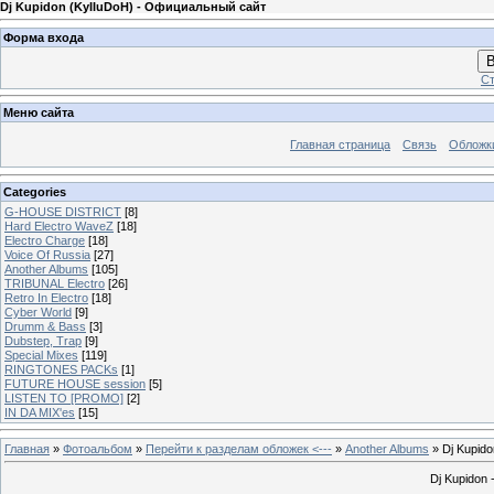
Dj Kupidon (KyIIuDoH) - Официальный сайт
Форма входа
В
Ст
Меню сайта
Главная страница
Связь
Обложк
Categories
G-HOUSE DISTRICT
[8]
Hard Electro WaveZ
[18]
Electro Charge
[18]
Voice Of Russia
[27]
Another Albums
[105]
TRIBUNAL Electro
[26]
Retro In Electro
[18]
Cyber World
[9]
Drumm & Bass
[3]
Dubstep, Trap
[9]
Special Mixes
[119]
RINGTONES PACKs
[1]
FUTURE HOUSE session
[5]
LISTEN TO [PROMO]
[2]
IN DA MIX'es
[15]
Главная
»
Фотоальбом
»
Перейти к разделам обложек <---
»
Another Albums
» Dj Kupid
Dj Kupidon