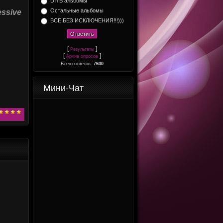
D'n'B альбомы
Остальные альбомы
essive
ВСЕ БЕЗ ИСКЛЮЧЕНИЯ!!!)))
[
]
Результаты
[
]
Архив опросов
Всего ответов:
7600
Мини-Чат