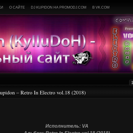
КИ
О САЙТЕ
DJ KUPIDON НА PROMODJ.COM
В VK.COM
upidon – Retro In Electro vol.18 (2018)
Исполнитель: VA