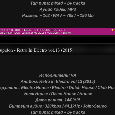
Тип рипа: mixed + by tracks
Аудио кодек: MP3
Размер: ~ 162 / WAV ~ 709 / ~ 196 Mb
РИЯ:
||>> RETRO IN ELECTRO
| ПРОСМОТРОВ: 2375
Л:
DJ_KUPIDON
| ДАТА:
26.08.2016
|
КОММЕНТАРИИ (0)
upidon - Retro In Electro vol.13 (2015)
Исполнитель: VA
Альбом: Retro In Electro vol.13 (2015)
р,стиль: Electro House / Electro / Dutch House / Club Hou
Vocal House / Disco House / House
Дата релиза: 14/09/15
Битрейт аудио: 320kbps / 44.1kHz / Joint-Stereo
Тип рипа: mixed + by tracks