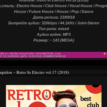
Альбом: Retro In Electro vol.18 (2018)
стиль: Electro House / Club House / Vocal House / Progr
House / Future House / House / Pop / Dance
Дата релиза: 23/09/18
Битрейт аудио: 320kbps / 44.1kHz / Joint-Stereo
Тип рипа: mixed
Аудио кодек: MP3
Размер: ~ 143 (MEGA)
РИЯ:
||>> RETRO IN ELECTRO
| ПРОСМОТРОВ: 2134
Л:
DJ_KUPIDON
| ДАТА:
23.09.2018
|
КОММЕНТАРИИ (0)
upidon – Retro In Electro vol.17 (2018)