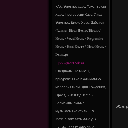
КАК: Электро хаус, Хаус, Вокал
Хаус, Прогрессив Хаус, Хард
Электро, Диско Хаус, Дабстеп
(Russian: Electr House / Electro /
House / Vocal House / Progressive
House / Hard Electro / Disco House /
Dubstep)
||>> Special Mix'es
Специальные миксы,
приуроченные к каким-либо
мероприятиям (Дни Рождения,
Праздники и т.д. и т.п.).
Возможны любые
Жанр,
музыкальные стили. P.S.
Можно заказать микс у DJ
Kupidon для какого-либо