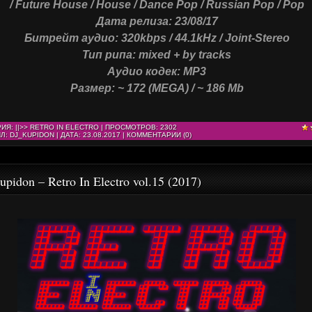
/ Future House / House / Dance Pop / Russian Pop / Pop
Дата релиза: 23/08/17
Битрейт аудио: 320kbps / 44.1kHz / Joint-Stereo
Тип рипа: mixed + by tracks
Аудио кодек: MP3
Размер: ~ 172 (MEGA) / ~ 186 Mb
РИЯ:
||>> RETRO IN ELECTRO
| ПРОСМОТРОВ: 2302
Л:
DJ_KUPIDON
| ДАТА:
23.08.2017
|
КОММЕНТАРИИ (0)
upidon – Retro In Electro vol.15 (2017)