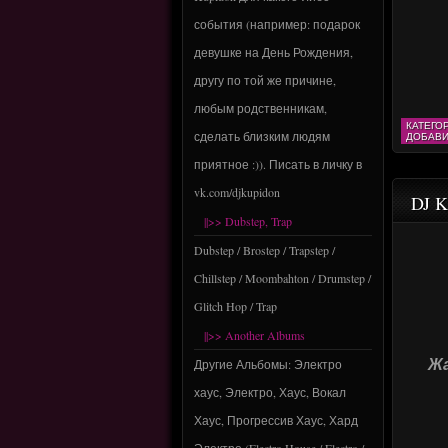
события (например: подарок
девушке на День Рождения,
другу по той же причине,
любым родственникам,
КАТЕГО
сделать близким людям
ДОБАВИ
приятное :)). Писать в личку в
vk.com/djkupidon
DJ K
||>> Dubstep, Trap
Dubstep / Brostep / Trapstep /
Chillstep / Moombahton / Drumstep /
Glitch Hop / Trap
||>> Another Albums
Другие Альбомы: Электро
Жа
хаус, Электро, Хаус, Вокал
Хаус, Прогрессив Хаус, Хард