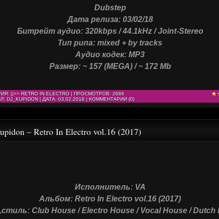
Dubstep
Дата релиза: 03/02/18
Битрейт аудио: 320kbps / 44.1kHz / Joint-Stereo
Тип рипа: mixed + by tracks
Аудио кодек: MP3
Размер: ~ 157 (MEGA) / ~ 172 Mb
РИЯ:
||>> RETRO IN ELECTRO
| ПРОСМОТРОВ: 2686
Л:
DJ_KUPIDON
| ДАТА:
03.02.2018
|
КОММЕНТАРИИ (0)
upidon – Retro In Electro vol.16 (2017)
Исполнитель: VA
Альбом: Retro In Electro vol.16 (2017)
стиль: Club House / Electro House / Vocal House / Dutch