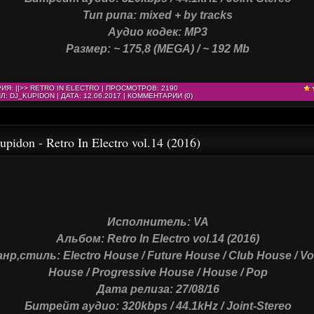
Тип рипа: mixed + by tracks
Аудио кодек: MP3
Размер: ~ 175,8 (MEGA) / ~ 192 Mb
РИЯ:
||>> RETRO IN ELECTRO
| ПРОСМОТРОВ: 2190
Л:
DJ_KUPIDON
| ДАТА:
12.06.2017
|
КОММЕНТАРИИ (0)
upidon - Retro In Electro vol.14 (2016)
Исполнитель: VA
Альбом: Retro In Electro vol.14 (2016)
нр,стиль: Electro House / Future House / Club House / Vo
House / Progressive House / House / Pop
Дата релиза: 27/08/16
Битрейт аудио: 320kbps / 44.1kHz / Joint-Stereo