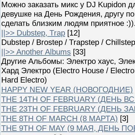
Можно заказать микс у DJ Kupidon д
девушке на День Рождения, другу п
сделать близким людям приятное :)).
||>> Dubstep, Trap
[12]
Dubstep / Brostep / Trapstep / Chillst
||>> Another Albums
[33]
Другие Альбомы: Электро хаус, Элек
Хард Электро (Electro House / Electro
Hard Electro)
HAPPY NEW YEAR (НОВОГОДНИЕ)
THE 14TH OF FEBRUARY (ДЕНЬ В
THE 23TH OF FEBRUARY (ДЕНЬ З
THE 8TH OF MARCH (8 МАРТА)
[3]
THE 9TH OF MAY (9 МАЯ, ДЕНЬ П