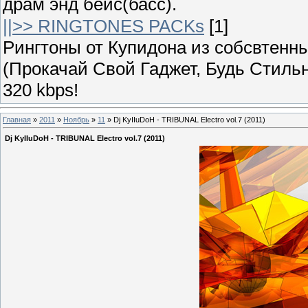
драм энд бейс(басс).
||>> RINGTONES PACKs
[1]
Рингтоны от Купидона из собсвтенных
(Прокачай Свой Гаджет, Будь Стильн
320 kbps!
Главная
»
2011
»
Ноябрь
»
11
» Dj KyIIuDoH - TRIBUNAL Electro vol.7 (2011)
Dj KyIIuDoH - TRIBUNAL Electro vol.7 (2011)