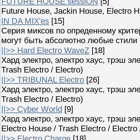
FUTURE HOUSE sessiON
[5]
Future House, Jackin House, Electro 
IN DA MIX'es
[15]
Серия миксов по опреденному крите
могут быть абсолютно любые стили ;
||>> Hard Electro WaveZ
[18]
Хард электро, электро хаус, трэш элек
Trash Electro / Electro)
||>> TRIBUNAL Electro
[26]
Хард электро, электро хаус, трэш элек
Trash Electro / Electro)
||>> Cyber World
[9]
Хард электро, электро хаус, трэш эле
Electro House / Trash Electro / Electro
||>> Electro Charge
[18]