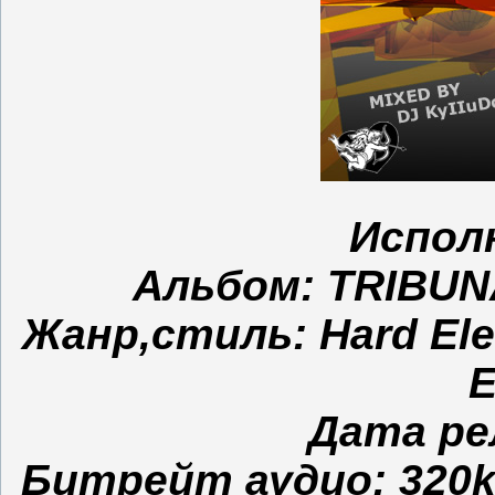
Испол
Альбом: TRIBUNAL
Жанр,стиль: Hard Elec
E
Дата рел
Битрейт аудио: 320kbp