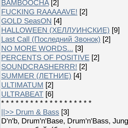
BAMBOOCHA
[2]
FUCKING RAAAAAVE!
[2]
GOLD SeasON
[4]
HALLOWEEN (ХЕЛЛУИНСКИЕ)
[9]
Last Call (Последний Звонок)
[2]
NO MORE WORDS...
[3]
PERCENTS OF POSITIVE
[2]
SOUNDCRASHERRR!
[2]
SUMMER (ЛЕТНИЕ)
[4]
ULTIMATUM
[2]
ULTRABEAT
[6]
* * * * * * * * * * * * * * * * * * *
||>> Drum & Bass
[3]
D'n'b, Drum'n'Base, Drum'n'Bass, Ju