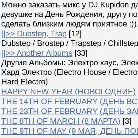
Можно заказать микс у DJ Kupidon д
девушке на День Рождения, другу п
сделать близким людям приятное :)).
||>> Dubstep, Trap
[12]
Dubstep / Brostep / Trapstep / Chillst
||>> Another Albums
[33]
Другие Альбомы: Электро хаус, Элек
Хард Электро (Electro House / Electro
Hard Electro)
HAPPY NEW YEAR (НОВОГОДНИЕ)
THE 14TH OF FEBRUARY (ДЕНЬ В
THE 23TH OF FEBRUARY (ДЕНЬ З
THE 8TH OF MARCH (8 МАРТА)
[3]
THE 9TH OF MAY (9 МАЯ, ДЕНЬ П