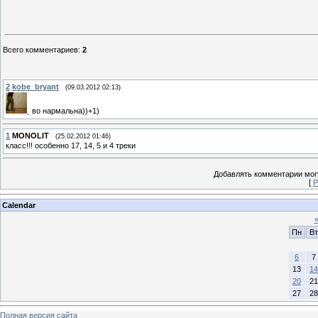
Всего комментариев
:
2
2
kobe_bryant
(09.03.2012 02:13)
во нармальна))+1)
1
MONOLIT
(25.02.2012 01:46)
класс!!! особенно 17, 14, 5 и 4 треки
Добавлять комментарии могу
[
Р
Calendar
Пн
Вт
6
7
13
14
20
21
27
28
Полная версия сайта