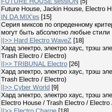
FUTURE HOUSE sessiON
[5]
Future House, Jackin House, Electro 
IN DA MIX'es
[15]
Серия миксов по опреденному крите
могут быть абсолютно любые стили ;
||>> Hard Electro WaveZ
[18]
Хард электро, электро хаус, трэш элек
Trash Electro / Electro)
||>> TRIBUNAL Electro
[26]
Хард электро, электро хаус, трэш элек
Trash Electro / Electro)
||>> Cyber World
[9]
Хард электро, электро хаус, трэш эле
Electro House / Trash Electro / Electro
||>> Electro Charge
[18]