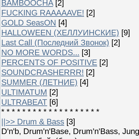
BAMBOOCHA
[2]
FUCKING RAAAAAVE!
[2]
GOLD SeasON
[4]
HALLOWEEN (ХЕЛЛУИНСКИЕ)
[9]
Last Call (Последний Звонок)
[2]
NO MORE WORDS...
[3]
PERCENTS OF POSITIVE
[2]
SOUNDCRASHERRR!
[2]
SUMMER (ЛЕТНИЕ)
[4]
ULTIMATUM
[2]
ULTRABEAT
[6]
* * * * * * * * * * * * * * * * * * *
||>> Drum & Bass
[3]
D'n'b, Drum'n'Base, Drum'n'Bass, Ju