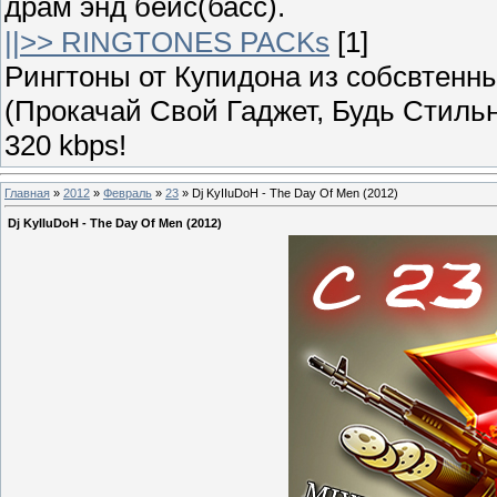
драм энд бейс(басс).
||>> RINGTONES PACKs
[1]
Рингтоны от Купидона из собсвтенных
(Прокачай Свой Гаджет, Будь Стильн
320 kbps!
Главная
»
2012
»
Февраль
»
23
» Dj KyIIuDoH - The Day Of Men (2012)
Dj KyIIuDoH - The Day Of Men (2012)