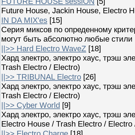
FUTURE HOUSE sessiON
[5]
Future House, Jackin House, Electro 
IN DA MIX'es
[15]
Серия миксов по опреденному крите
могут быть абсолютно любые стили ;
||>> Hard Electro WaveZ
[18]
Хард электро, электро хаус, трэш элек
Trash Electro / Electro)
||>> TRIBUNAL Electro
[26]
Хард электро, электро хаус, трэш элек
Trash Electro / Electro)
||>> Cyber World
[9]
Хард электро, электро хаус, трэш эле
Electro House / Trash Electro / Electro
||>> Electro Charge
[18]