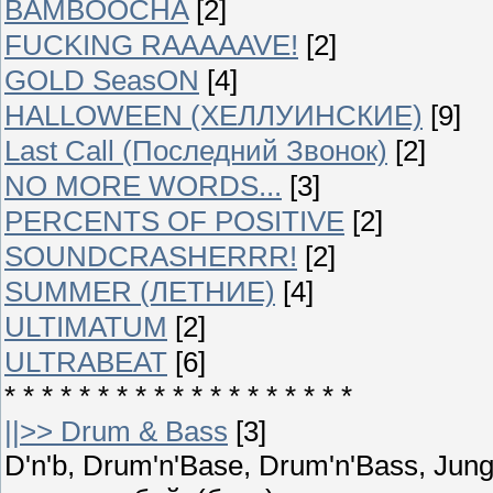
BAMBOOCHA
[2]
FUCKING RAAAAAVE!
[2]
GOLD SeasON
[4]
HALLOWEEN (ХЕЛЛУИНСКИЕ)
[9]
Last Call (Последний Звонок)
[2]
NO MORE WORDS...
[3]
PERCENTS OF POSITIVE
[2]
SOUNDCRASHERRR!
[2]
SUMMER (ЛЕТНИЕ)
[4]
ULTIMATUM
[2]
ULTRABEAT
[6]
* * * * * * * * * * * * * * * * * * *
||>> Drum & Bass
[3]
D'n'b, Drum'n'Base, Drum'n'Bass, Ju