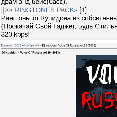
драм энд бейс(басс).
||>> RINGTONES PACKs
[1]
Рингтоны от Купидона из собсвтенных
(Прокачай Свой Гаджет, Будь Стильн
320 kbps!
Главная
»
2013
»
Ноябрь
»
8
» Dj Kupidon - Voice Of Russia vol.19 (2013)
Dj Kupidon - Voice Of Russia vol.19 (2013)