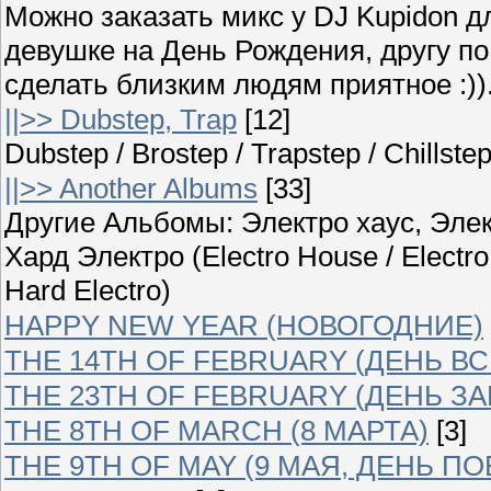
Можно заказать микс у DJ Kupidon д
девушке на День Рождения, другу п
сделать близким людям приятное :)).
||>> Dubstep, Trap
[12]
Dubstep / Brostep / Trapstep / Chillst
||>> Another Albums
[33]
Другие Альбомы: Электро хаус, Элек
Хард Электро (Electro House / Electro
Hard Electro)
HAPPY NEW YEAR (НОВОГОДНИЕ)
THE 14TH OF FEBRUARY (ДЕНЬ В
THE 23TH OF FEBRUARY (ДЕНЬ З
THE 8TH OF MARCH (8 МАРТА)
[3]
THE 9TH OF MAY (9 МАЯ, ДЕНЬ П