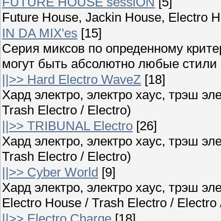
FUTURE HOUSE sessiON
[5]
Future House, Jackin House, Electro 
IN DA MIX'es
[15]
Серия миксов по опреденному крите
могут быть абсолютно любые стили ;
||>> Hard Electro WaveZ
[18]
Хард электро, электро хаус, трэш элек
Trash Electro / Electro)
||>> TRIBUNAL Electro
[26]
Хард электро, электро хаус, трэш элек
Trash Electro / Electro)
||>> Cyber World
[9]
Хард электро, электро хаус, трэш эле
Electro House / Trash Electro / Electro
||>> Electro Charge
[18]