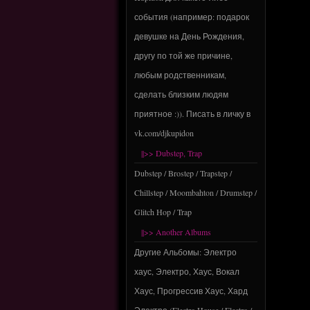
события (например: подарок
девушке на День Рождения,
другу по той же причине,
любым родственникам,
сделать близким людям
приятное :)). Писать в личку в
vk.com/djkupidon
||>> Dubstep, Trap
Dubstep / Brostep / Trapstep /
Chillstep / Moombahton / Drumstep /
Glitch Hop / Trap
||>> Another Albums
Другие Альбомы: Электро
хаус, Электро, Хаус, Вокал
Хаус, Прогрессив Хаус, Хард