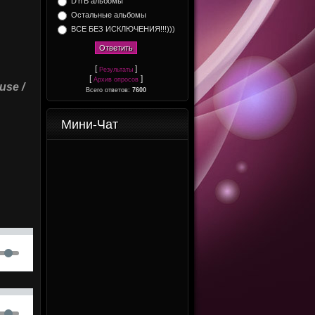
D'n'B альбомы
Остальные альбомы
ВСЕ БЕЗ ИСКЛЮЧЕНИЯ!!!)))
[
]
Результаты
[
]
Архив опросов
use /
Всего ответов:
7600
Мини-Чат