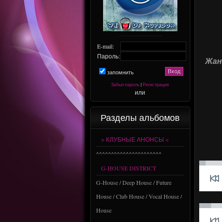
E-mail:
Пароль:
Жанр
запомнить
Забыл пароль
|
Регистрация
или
Разделы альбомов
> КЛУБНЫЕ АНОНСЫ <
^^^^^^^^^^^^^^^^^^^^^^
G-HOUSE DISTRICT
G-House / Deep House / Future
House / Club House / Vocal House /
House