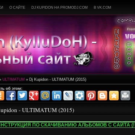
КИ
О САЙТЕ
DJ KUPIDON НА PROMODJ.COM
В VK.COM
»
ULTIMATUM
» Dj Kupidon - ULTIMATUM (2015)
ть об этом:
Kupidon - ULTIMATUM (2015)
ИНСТРУКЦИЯ ПО СКАЧИВАНИЮ АЛЬБОМОВ С САЙТА (!!