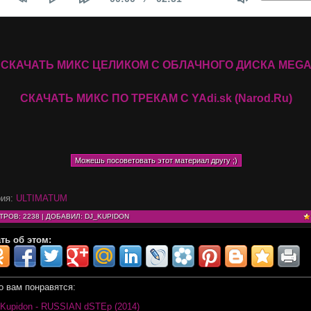
время
СКАЧАТЬ МИКС ЦЕЛИКОМ С ОБЛАЧНОГО ДИСКА MEG
СКАЧАТЬ МИКС ПО ТРЕКАМ С YAdi.sk (Narod.Ru)
рия
:
ULTIMATUM
ТРОВ
: 2238 |
ДОБАВИЛ
:
DJ_KUPIDON
ть об этом:
 вам понравятся:
 Kupidon - RUSSIAN dSTEp (2014)