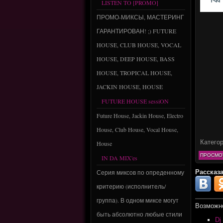
LISTEN TO [PROMO]
ПРОМО-МИКСЫ, МАСТЕРИНГ
ГАРАНТИРОВАН! ;) FUTURE
HOUSE, CLUB HOUSE, VOCAL
HOUSE, DEEP HOUSE, BASS
HOUSE, TROPICAL HOUSE,
JACKIN HOUSE, HOUSE
FUTURE HOUSE sessiON
Future House, Jackin House, Electro
House, Club House, Vocal House,
Катего
House
ПРОСМО
IN DA MIX'es
Серия миксов по опреденному
Рассказа
критерию (исполнитель/
группа). В одном миксе могут
Возможно
быть абсолютно любые стили
Dj