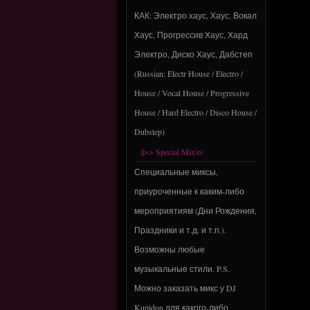
КАК: Электро хаус, Хаус, Вокал
Хаус, Прогрессив Хаус, Хард
Электро, Диско Хаус, Дабстеп
(Russian: Electr House / Electro /
House / Vocal House / Progressive
House / Hard Electro / Disco House /
Dubstep)
||>> Special Mix'es
Специальные миксы,
приуроченные к каким-либо
мероприятиям (Дни Рождения,
Праздники и т.д. и т.п.).
Возможны любые
музыкальные стили. P.S.
Можно заказать микс у DJ
Kupidon для какого-либо