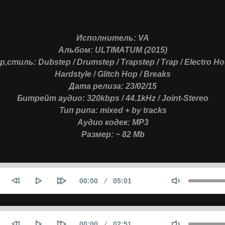
Исполнитель: VA
Альбом: ULTIMATUM (2015)
,стиль: Dubstep / Drumstep / Trapstep / Trap / Electro Ho
Hardstyle / Glitch Hop / Breaks
Дата релиза: 23/02/15
Битрейт аудио: 320kbps / 44.1kHz / Joint-Stereo
Тип рипа: mixed + by tracks
Аудио кодек: MP3
Размер: ~ 82 Mb
Seek
Объем
Текущее
00:00
Продолжительность
05:01
время
Seek
Объем
Текущее
00:00
Продолжительность
02:51