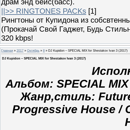
драм энд бейс(басс).
||>> RINGTONES PACKs
[1]
Рингтоны от Купидона из собсвтенных
(Прокачай Свой Гаджет, Будь Стильн
320 kbps!
Главная
»
2017
»
Октябрь
»
8
» DJ Kupidon – SPECIAL MIX for Shestakov Ivan 3 (2017)
DJ Kupidon – SPECIAL MIX for Shestakov Ivan 3 (2017)
Испол
Альбом: SPECIAL MIX f
Жанр,стиль: Future
Progressive House / 