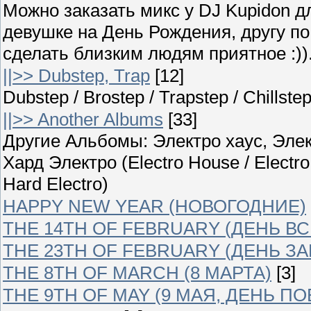
Можно заказать микс у DJ Kupidon д
девушке на День Рождения, другу п
сделать близким людям приятное :)).
||>> Dubstep, Trap
[12]
Dubstep / Brostep / Trapstep / Chillst
||>> Another Albums
[33]
Другие Альбомы: Электро хаус, Элек
Хард Электро (Electro House / Electro
Hard Electro)
HAPPY NEW YEAR (НОВОГОДНИЕ)
THE 14TH OF FEBRUARY (ДЕНЬ В
THE 23TH OF FEBRUARY (ДЕНЬ З
THE 8TH OF MARCH (8 МАРТА)
[3]
THE 9TH OF MAY (9 МАЯ, ДЕНЬ П