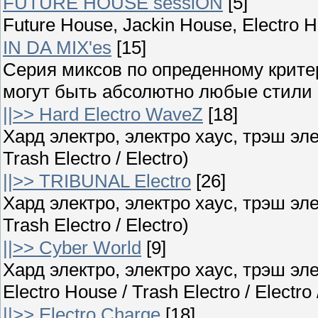
FUTURE HOUSE sessiON
[5]
Future House, Jackin House, Electro 
IN DA MIX'es
[15]
Серия миксов по опреденному крите
могут быть абсолютно любые стили ;
||>> Hard Electro WaveZ
[18]
Хард электро, электро хаус, трэш элек
Trash Electro / Electro)
||>> TRIBUNAL Electro
[26]
Хард электро, электро хаус, трэш элек
Trash Electro / Electro)
||>> Cyber World
[9]
Хард электро, электро хаус, трэш эле
Electro House / Trash Electro / Electro
||>> Electro Charge
[18]