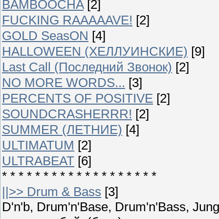
BAMBOOCHA
[2]
FUCKING RAAAAAVE!
[2]
GOLD SeasON
[4]
HALLOWEEN (ХЕЛЛУИНСКИЕ)
[9]
Last Call (Последний Звонок)
[2]
NO MORE WORDS...
[3]
PERCENTS OF POSITIVE
[2]
SOUNDCRASHERRR!
[2]
SUMMER (ЛЕТНИЕ)
[4]
ULTIMATUM
[2]
ULTRABEAT
[6]
* * * * * * * * * * * * * * * * * * *
||>> Drum & Bass
[3]
D'n'b, Drum'n'Base, Drum'n'Bass, Ju