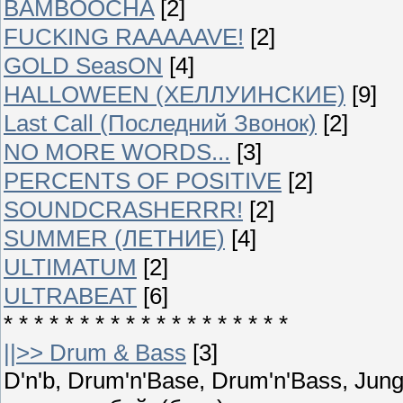
BAMBOOCHA
[2]
FUCKING RAAAAAVE!
[2]
GOLD SeasON
[4]
HALLOWEEN (ХЕЛЛУИНСКИЕ)
[9]
Last Call (Последний Звонок)
[2]
NO MORE WORDS...
[3]
PERCENTS OF POSITIVE
[2]
SOUNDCRASHERRR!
[2]
SUMMER (ЛЕТНИЕ)
[4]
ULTIMATUM
[2]
ULTRABEAT
[6]
* * * * * * * * * * * * * * * * * * *
||>> Drum & Bass
[3]
D'n'b, Drum'n'Base, Drum'n'Bass, Ju