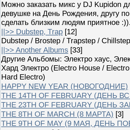
Можно заказать микс у DJ Kupidon д
девушке на День Рождения, другу п
сделать близким людям приятное :)).
||>> Dubstep, Trap
[12]
Dubstep / Brostep / Trapstep / Chillst
||>> Another Albums
[33]
Другие Альбомы: Электро хаус, Элек
Хард Электро (Electro House / Electro
Hard Electro)
HAPPY NEW YEAR (НОВОГОДНИЕ)
THE 14TH OF FEBRUARY (ДЕНЬ В
THE 23TH OF FEBRUARY (ДЕНЬ З
THE 8TH OF MARCH (8 МАРТА)
[3]
THE 9TH OF MAY (9 МАЯ, ДЕНЬ П