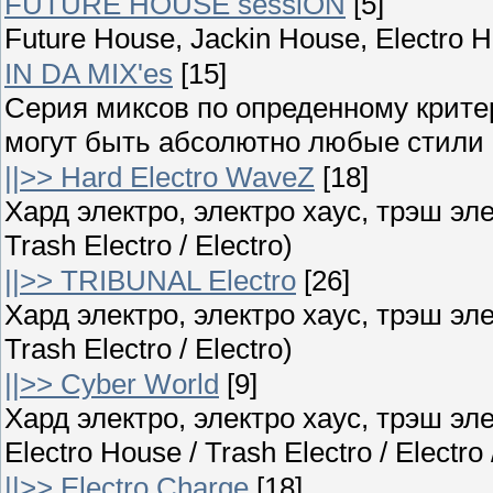
FUTURE HOUSE sessiON
[5]
Future House, Jackin House, Electro 
IN DA MIX'es
[15]
Серия миксов по опреденному крите
могут быть абсолютно любые стили ;
||>> Hard Electro WaveZ
[18]
Хард электро, электро хаус, трэш элек
Trash Electro / Electro)
||>> TRIBUNAL Electro
[26]
Хард электро, электро хаус, трэш элек
Trash Electro / Electro)
||>> Cyber World
[9]
Хард электро, электро хаус, трэш эле
Electro House / Trash Electro / Electro
||>> Electro Charge
[18]