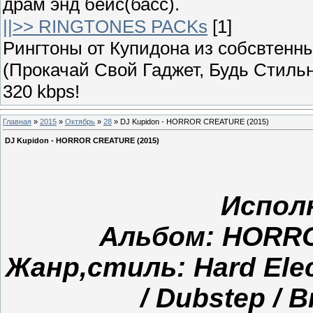
драм энд бейс(басс).
||>> RINGTONES PACKs
[1]
Рингтоны от Купидона из собсвтенных
(Прокачай Свой Гаджет, Будь Стильн
320 kbps!
Главная
»
2015
»
Октябрь
»
28
» DJ Kupidon - HORROR CREATURE (2015)
DJ Kupidon - HORROR CREATURE (2015)
Испол
Альбом: HORRO
Жанр,стиль: Hard Elect
/ Dubstep / B