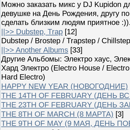
Можно заказать микс у DJ Kupidon д
девушке на День Рождения, другу п
сделать близким людям приятное :)).
||>> Dubstep, Trap
[12]
Dubstep / Brostep / Trapstep / Chillst
||>> Another Albums
[33]
Другие Альбомы: Электро хаус, Элек
Хард Электро (Electro House / Electro
Hard Electro)
HAPPY NEW YEAR (НОВОГОДНИЕ)
THE 14TH OF FEBRUARY (ДЕНЬ В
THE 23TH OF FEBRUARY (ДЕНЬ З
THE 8TH OF MARCH (8 МАРТА)
[3]
THE 9TH OF MAY (9 МАЯ, ДЕНЬ П