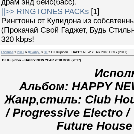
драм энд бейс(басс).
||>> RINGTONES PACKs
[1]
Рингтоны от Купидона из собсвтенных
(Прокачай Свой Гаджет, Будь Стильн
320 kbps!
Главная
»
2017
»
Декабрь
»
31
» DJ Kupidon – HAPPY NEW YEAR 2018 DOG (2017)
DJ Kupidon – HAPPY NEW YEAR 2018 DOG (2017)
Испол
Альбом: HAPPY NEW
Жанр,стиль: Club Hous
/ Progressive Electro 
Future House