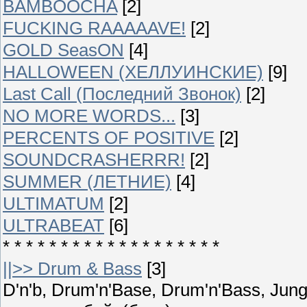
BAMBOOCHA
[2]
FUCKING RAAAAAVE!
[2]
GOLD SeasON
[4]
HALLOWEEN (ХЕЛЛУИНСКИЕ)
[9]
Last Call (Последний Звонок)
[2]
NO MORE WORDS...
[3]
PERCENTS OF POSITIVE
[2]
SOUNDCRASHERRR!
[2]
SUMMER (ЛЕТНИЕ)
[4]
ULTIMATUM
[2]
ULTRABEAT
[6]
* * * * * * * * * * * * * * * * * * *
||>> Drum & Bass
[3]
D'n'b, Drum'n'Base, Drum'n'Bass, Ju