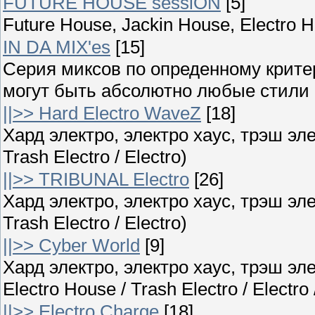
FUTURE HOUSE sessiON
[5]
Future House, Jackin House, Electro 
IN DA MIX'es
[15]
Серия миксов по опреденному крите
могут быть абсолютно любые стили ;
||>> Hard Electro WaveZ
[18]
Хард электро, электро хаус, трэш элек
Trash Electro / Electro)
||>> TRIBUNAL Electro
[26]
Хард электро, электро хаус, трэш элек
Trash Electro / Electro)
||>> Cyber World
[9]
Хард электро, электро хаус, трэш эле
Electro House / Trash Electro / Electro
||>> Electro Charge
[18]