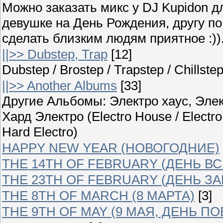
Можно заказать микс у DJ Kupidon д
девушке на День Рождения, другу п
сделать близким людям приятное :)).
||>> Dubstep, Trap
[12]
Dubstep / Brostep / Trapstep / Chillst
||>> Another Albums
[33]
Другие Альбомы: Электро хаус, Элек
Хард Электро (Electro House / Electro
Hard Electro)
HAPPY NEW YEAR (НОВОГОДНИЕ)
THE 14TH OF FEBRUARY (ДЕНЬ В
THE 23TH OF FEBRUARY (ДЕНЬ З
THE 8TH OF MARCH (8 МАРТА)
[3]
THE 9TH OF MAY (9 МАЯ, ДЕНЬ П