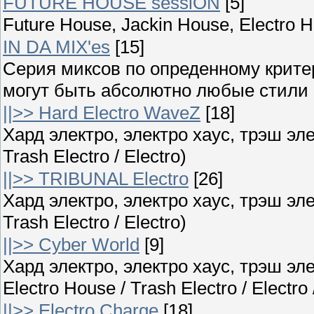
FUTURE HOUSE sessiON
[5]
Future House, Jackin House, Electro 
IN DA MIX'es
[15]
Серия миксов по опреденному крите
могут быть абсолютно любые стили ;
||>> Hard Electro WaveZ
[18]
Хард электро, электро хаус, трэш элек
Trash Electro / Electro)
||>> TRIBUNAL Electro
[26]
Хард электро, электро хаус, трэш элек
Trash Electro / Electro)
||>> Cyber World
[9]
Хард электро, электро хаус, трэш эле
Electro House / Trash Electro / Electro
||>> Electro Charge
[18]