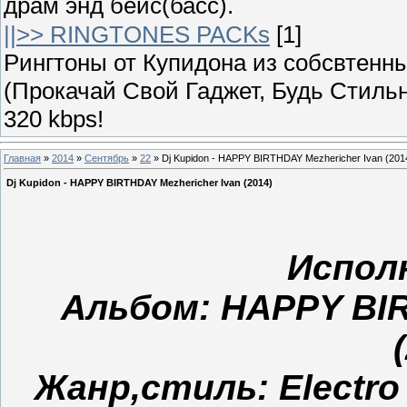
драм энд бейс(басс).
||>> RINGTONES PACKs
[1]
Рингтоны от Купидона из собсвтенных
(Прокачай Свой Гаджет, Будь Стильн
320 kbps!
Главная
»
2014
»
Сентябрь
»
22
» Dj Kupidon - HAPPY BIRTHDAY Mezhericher Ivan (201
Dj Kupidon - HAPPY BIRTHDAY Mezhericher Ivan (2014)
Испол
Альбом: HAPPY BIR
Жанр,стиль: Electro 