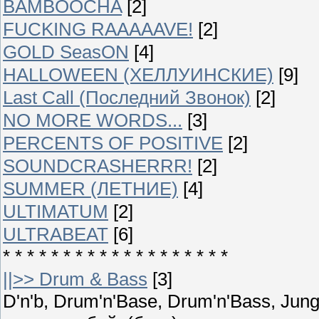
BAMBOOCHA
[2]
FUCKING RAAAAAVE!
[2]
GOLD SeasON
[4]
HALLOWEEN (ХЕЛЛУИНСКИЕ)
[9]
Last Call (Последний Звонок)
[2]
NO MORE WORDS...
[3]
PERCENTS OF POSITIVE
[2]
SOUNDCRASHERRR!
[2]
SUMMER (ЛЕТНИЕ)
[4]
ULTIMATUM
[2]
ULTRABEAT
[6]
* * * * * * * * * * * * * * * * * * *
||>> Drum & Bass
[3]
D'n'b, Drum'n'Base, Drum'n'Bass, Ju