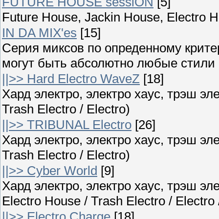
FUTURE HOUSE sessiON
[5]
Future House, Jackin House, Electro 
IN DA MIX'es
[15]
Серия миксов по опреденному крите
могут быть абсолютно любые стили ;
||>> Hard Electro WaveZ
[18]
Хард электро, электро хаус, трэш элек
Trash Electro / Electro)
||>> TRIBUNAL Electro
[26]
Хард электро, электро хаус, трэш элек
Trash Electro / Electro)
||>> Cyber World
[9]
Хард электро, электро хаус, трэш эле
Electro House / Trash Electro / Electro
||>> Electro Charge
[18]