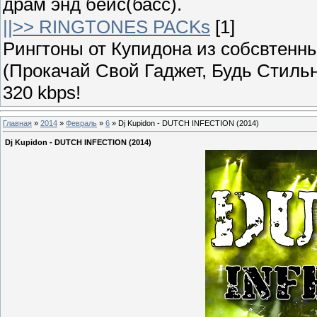
драм энд бейс(басс).
||>> RINGTONES PACKs
[1]
Рингтоны от Купидона из собсвтенных
(Прокачай Свой Гаджет, Будь Стильн
320 kbps!
Главная
»
2014
»
Февраль
»
6
» Dj Kupidon - DUTCH INFECTION (2014)
Dj Kupidon - DUTCH INFECTION (2014)