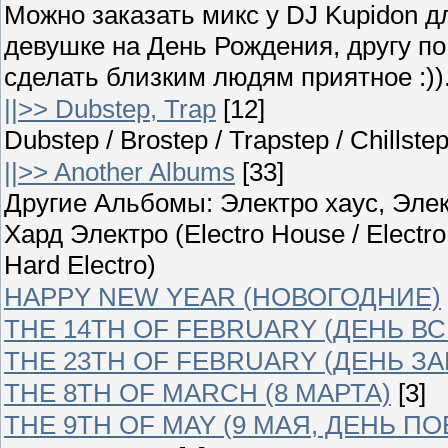
Можно заказать микс у DJ Kupidon д
девушке на День Рождения, другу п
сделать близким людям приятное :)).
||>> Dubstep, Trap
[12]
Dubstep / Brostep / Trapstep / Chillst
||>> Another Albums
[33]
Другие Альбомы: Электро хаус, Элек
Хард Электро (Electro House / Electro
Hard Electro)
HAPPY NEW YEAR (НОВОГОДНИЕ)
THE 14TH OF FEBRUARY (ДЕНЬ В
THE 23TH OF FEBRUARY (ДЕНЬ З
THE 8TH OF MARCH (8 МАРТА)
[3]
THE 9TH OF MAY (9 МАЯ, ДЕНЬ П