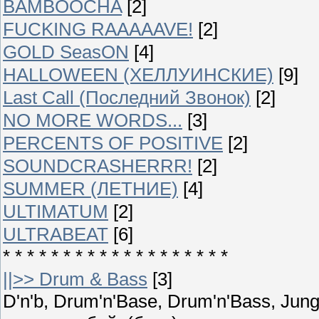
BAMBOOCHA
[2]
FUCKING RAAAAAVE!
[2]
GOLD SeasON
[4]
HALLOWEEN (ХЕЛЛУИНСКИЕ)
[9]
Last Call (Последний Звонок)
[2]
NO MORE WORDS...
[3]
PERCENTS OF POSITIVE
[2]
SOUNDCRASHERRR!
[2]
SUMMER (ЛЕТНИЕ)
[4]
ULTIMATUM
[2]
ULTRABEAT
[6]
* * * * * * * * * * * * * * * * * * *
||>> Drum & Bass
[3]
D'n'b, Drum'n'Base, Drum'n'Bass, Ju