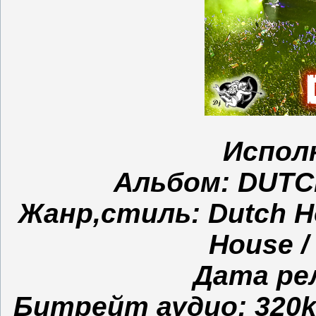
Испол
Альбом: DUTCH
Жанр,стиль: Dutch Ho
House /
Дата рел
Битрейт аудио: 320kbp