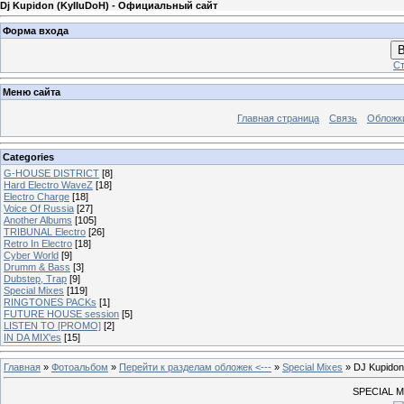
Dj Kupidon (KyIIuDoH) - Официальный сайт
Форма входа
В
Ст
Меню сайта
Главная страница
Связь
Обложк
Categories
G-HOUSE DISTRICT
[8]
Hard Electro WaveZ
[18]
Electro Charge
[18]
Voice Of Russia
[27]
Another Albums
[105]
TRIBUNAL Electro
[26]
Retro In Electro
[18]
Cyber World
[9]
Drumm & Bass
[3]
Dubstep, Trap
[9]
Special Mixes
[119]
RINGTONES PACKs
[1]
FUTURE HOUSE session
[5]
LISTEN TO [PROMO]
[2]
IN DA MIX'es
[15]
Главная
»
Фотоальбом
»
Перейти к разделам обложек <---
»
Special Mixes
» DJ Kupidon
SPECIAL MI