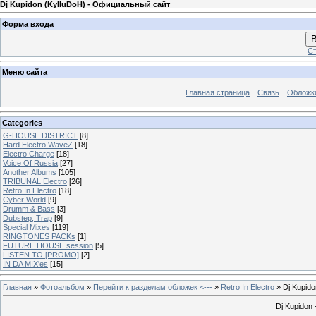
Dj Kupidon (KyIIuDoH) - Официальный сайт
Форма входа
В
Ст
Меню сайта
Главная страница
Связь
Обложк
Categories
G-HOUSE DISTRICT
[8]
Hard Electro WaveZ
[18]
Electro Charge
[18]
Voice Of Russia
[27]
Another Albums
[105]
TRIBUNAL Electro
[26]
Retro In Electro
[18]
Cyber World
[9]
Drumm & Bass
[3]
Dubstep, Trap
[9]
Special Mixes
[119]
RINGTONES PACKs
[1]
FUTURE HOUSE session
[5]
LISTEN TO [PROMO]
[2]
IN DA MIX'es
[15]
Главная
»
Фотоальбом
»
Перейти к разделам обложек <---
»
Retro In Electro
» Dj Kupidon
Dj Kupidon -