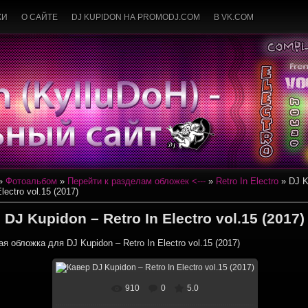
КИ
О САЙТЕ
DJ KUPIDON НА PROMODJ.COM
В VK.COM
»
Фотоальбом
»
Перейти к разделам обложек <---
»
Retro In Electro
» DJ K
Electro vol.15 (2017)
DJ Kupidon – Retro In Electro vol.15 (2017)
я обложка для DJ Kupidon – Retro In Electro vol.15 (2017)
910
0
5.0
В реальном размере
1000x1000
/ 313.6Kb