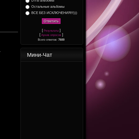
D'n'B альбомы
Остальные альбомы
ВСЕ БЕЗ ИСКЛЮЧЕНИЯ!!!)))
[
]
Результаты
[
]
Архив опросов
Всего ответов:
7600
.
Мини-Чат