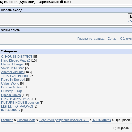
Dj Kupidon (KyIIuDoH) - Официальный сайт
Форма входа
В
Ст
Меню сайта
Главная страница
Связь
Обложк
Categories
G-HOUSE DISTRICT
[8]
Hard Electro WaveZ
[18]
Electro Charge
[18]
Voice Of Russia
[27]
Another Albums
[105]
TRIBUNAL Electro
[26]
Retro In Electro
[18]
Cyber World
[9]
Drumm & Bass
[3]
Dubstep, Trap
[9]
Special Mixes
[119]
RINGTONES PACKs
[1]
FUTURE HOUSE session
[5]
LISTEN TO [PROMO]
[2]
IN DA MIX'es
[15]
Главная
»
Фотоальбом
»
Перейти к разделам обложек <---
»
IN DA MIX'es
» Dj Kupidon 
Dj Kupidon -